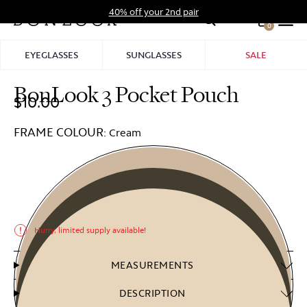
Skip
40% off your 2nd pair
to
0
Hid
content
Pro
EYEGLASSES
SUNGLASSES
SALE
Bar
BonLook 3 Pocket Pouch
$10.00
FRAME COLOUR:
Cream
Hurry, limited supply available!
MEASUREMENTS
DESCRIPTION