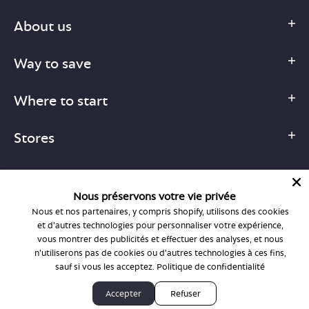
About us
Way to save
Where to start
Stores
Nous préservons votre vie privée
Nous et nos partenaires, y compris Shopify, utilisons des cookies
1-877-755-6659
et d'autres technologies pour personnaliser votre expérience,
support@bonlook.com
vous montrer des publicités et effectuer des analyses, et nous
n'utiliserons pas de cookies ou d'autres technologies à ces fins,
sauf si vous les acceptez.
Politique de confidentialité
© BonLook 2026 operated by BonLook Optique & BonLook BC.
Accepter
Refuser
Dr. Frederic Marchand, optométriste.