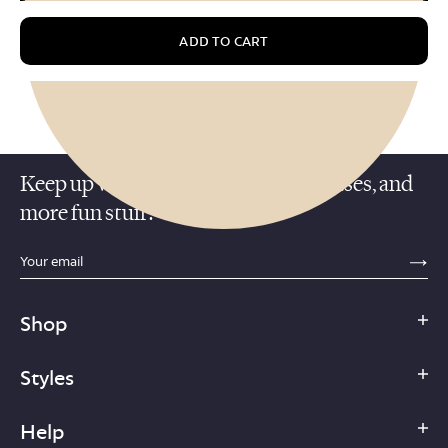
ADD TO CART
Keep up with promotions, new releases, and
Cream
more fun stuff!
Dark
Green
Gold
sections.footer.email_field_ada_label
SE
Shop
Styles
Help