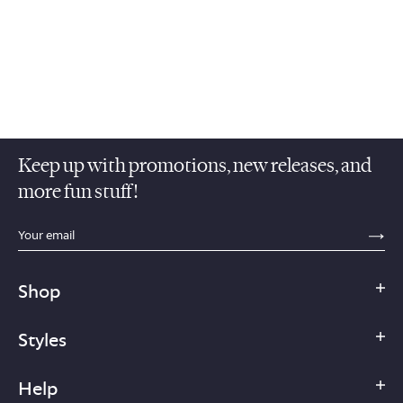
Keep up with promotions, new releases, and
more fun stuff!
sections.footer.email_field_ada_label
SE
Shop
Styles
Help