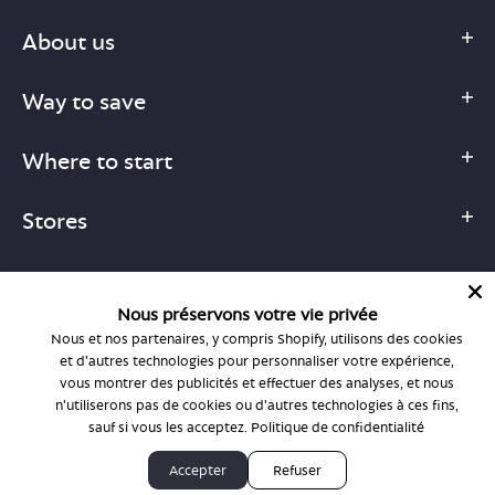
About us
Way to save
Where to start
Stores
Nous préservons votre vie privée
Nous et nos partenaires, y compris Shopify, utilisons des cookies
1-877-755-6659
et d'autres technologies pour personnaliser votre expérience,
support@bonlook.com
vous montrer des publicités et effectuer des analyses, et nous
n'utiliserons pas de cookies ou d'autres technologies à ces fins,
sauf si vous les acceptez.
Politique de confidentialité
© BonLook 2026 operated by BonLook Optique & BonLook BC.
Accepter
Refuser
Dr. Frederic Marchand, optométriste.