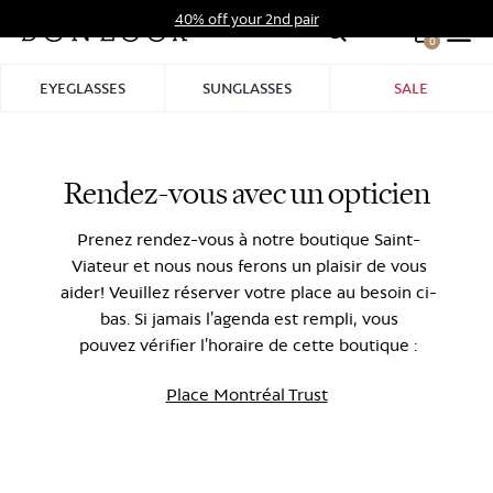
Skip
40% off your 2nd pair
to
0
Hid
content
Pro
EYEGLASSES
SUNGLASSES
SALE
Bar
Rendez-vous avec un opticien
Prenez rendez-vous à notre boutique Saint-
Viateur et nous nous ferons un plaisir de vous
aider! Veuillez réserver votre place au besoin ci-
bas. Si jamais l’agenda est rempli, vous
pouvez vérifier l’horaire de cette boutique :
Place Montréal Trust