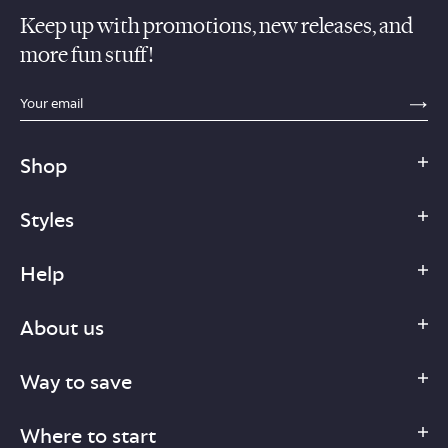
Keep up with promotions, new releases, and
more fun stuff!
sections.footer.email_field_ada_label
SE
Shop
Styles
Help
About us
Way to save
Where to start