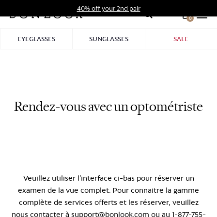
Skip
40% off your 2nd pair
to
0
Hid
content
Pro
EYEGLASSES
SUNGLASSES
SALE
Bar
Rendez-vous avec un optométriste
Veuillez utiliser l'interface ci-bas pour réserver un
examen de la vue complet. Pour connaitre la gamme
complète de services offerts et les réserver, veuillez
nous contacter à support@bonlook.com ou au 1-877-755-