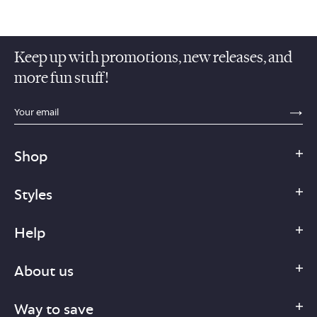
Keep up with promotions, new releases, and
more fun stuff!
sections.footer.email_field_ada_label
SE
Shop
Styles
Help
About us
Way to save