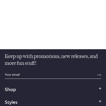
Keep up with promotions, new releases, and
more fun stuff!
sections.footer.email_field_ada_label
SE
Shop
Styles