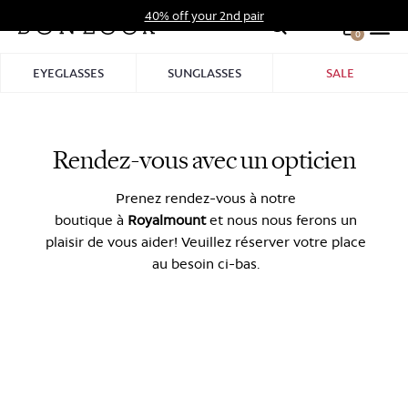
Skip
40% off your 2nd pair
to
0
Hid
content
Pro
EYEGLASSES
SUNGLASSES
SALE
Bar
Rendez-vous avec un opticien
Prenez rendez-vous à notre
boutique
à
Royalmount
et nous nous ferons un
plaisir de vous aider! Veuillez réserver votre place
au besoin ci-bas.