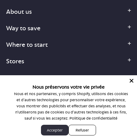
About us
Way to save
Where to start
Stores
Nous préservons votre vie privée
Nous et nos partenaires, y compris Shopify, utilisons des cookies
1-877-755-6659
et d'autres technologies pour personnaliser votre expérience,
support@bonlook.com
vous montrer des publicités et effectuer des analyses, et nous
n'utiliserons pas de cookies ou d'autres technologies à ces fins,
sauf si vous les acceptez.
Politique de confidentialité
© BonLook 2026 operated by BonLook Optique & BonLook BC.
Accepter
Refuser
Dr. Frederic Marchand, optométriste.