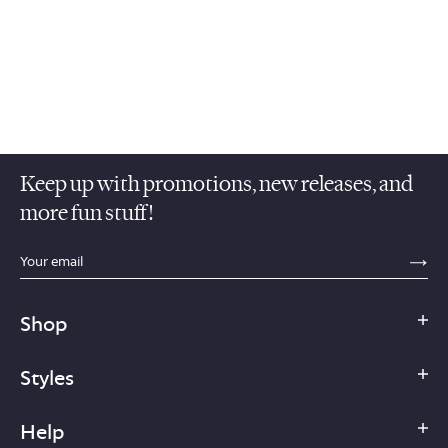
Keep up with promotions, new releases, and
more fun stuff!
sections.footer.email_field_ada_label
SE
Shop
Styles
Help