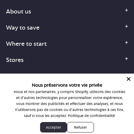
About us
Way to save
Where to start
Stores
Nous préservons votre vie privée
Nous et nos partenaires, y compris Shopify, utilisons des cookies
1-877-755-6659
et d'autres technologies pour personnaliser votre expérience,
support@bonlook.com
vous montrer des publicités et effectuer des analyses, et nous
n'utiliserons pas de cookies ou d'autres technologies à ces fins,
sauf si vous les acceptez.
Politique de confidentialité
© BonLook 2026 operated by BonLook Optique & BonLook BC.
Accepter
Refuser
Dr. Frederic Marchand, optométriste.