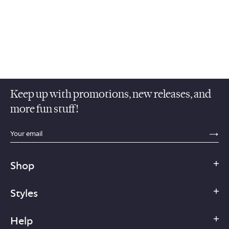
Keep up with promotions, new releases, and
more fun stuff!
sections.footer.email_field_ada_label
SE
Shop
Styles
Help